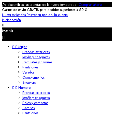
¡Ya disponibles las prendas de la nueva temporada!
Comprar ahora
Gastos de envío GRATIS para pedidos superiores a 60 €
Nuestras tiendas
Rastrea tu pedido
Tu cuenta
Iniciar sesión

Menú



Mujer
Prendas exteriores
Jerséis y chaquetas
Camisetas y camisas
Pantalones
Vestidos
Complementos
Sneakers


Hombre
Prendas exteriores
Jerséis y chaquetas
Polos y camisetas
Camisas
Pantalones