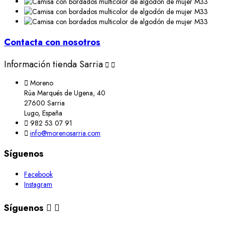
Contacta con nosotros
Información tienda Sarria



Moreno
Rúa Marqués de Ugena, 40
27600 Sarria
Lugo, España

982 53 07 91

info@morenosarria.com
Síguenos
Facebook
Instagram
Síguenos

