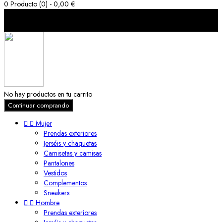
0
Producto (0) - 0,00 €
Carro de la compra (0)
cerrar
No hay productos en tu carrito
Continuar comprando


Mujer
Prendas exteriores
Jerséis y chaquetas
Camisetas y camisas
Pantalones
Vestidos
Complementos
Sneakers


Hombre
Prendas exteriores