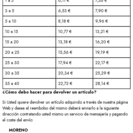
1 a 3
6,11 €
7,36 €
3 a 5
6,53 €
7,90 €
5 a 10
8,18 €
9,96 €
10 a 15
10,77 €
13,21 €
15 a 20
13,18 €
16,20 €
20 a 25
15,56 €
19,19 €
25 a 30
17,94 €
22,17 €
30 a 35
20,34 €
25,29 €
35 a 40
22,72 €
28,14 €
¿Cómo debo hacer para devolver un artículo?
Si Usted quiere devolver un artículo adquirido a través de nuestra página
Web y desea el reembolso del mismo deberá enviarlo a la siguiente
dirección contratando usted mismo un servicio de mensajería y pagando
el coste del envío:
MORENO