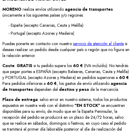
MORENO
realiza envíos utilizando
agencia de transportes
únicamente a los siguientes países y/o regiones:
- España (excepto Canarias, Ceuta y Melilla)
- Portugal (excepto Azores y Madeira)
Puedes ponerte en contacto con nuestro
servicio de atención al cliente
si
deseas realizar un pedido desde cualquier país o región que no figure en
la relación anterior.
Coste
:
GRATIS
si tu pedido supera los
60 €
(IVA incluído). No tendrás
que pagar portes a ESPAÑA (excepto Baleares, Canarias, Ceuta y Melilla)
y PORTUGAL (excepto Azores y Madeira) en pedidos superiores a
60 €
.
Para pedidos inferiores a
60 €
, los gastos de envío utilizando
agencia
de transportes
dependen del
destino y peso
de la mercancía.
Plazo de entrega
: salvo error en nuestro sistema, todos los productos
expuestos en nuestra web con el distintivo
"EN STOCK"
se encuentran
disponibles para su envío, de modo que en la España Peninsular, la
recepción del pedido se producirá en un plazo de 24/72 horas, salvo
que se realice en sábados, domingos o festivos, en cuyo caso el pedido
se tramitará el primer día laborable posterior al día de realización del