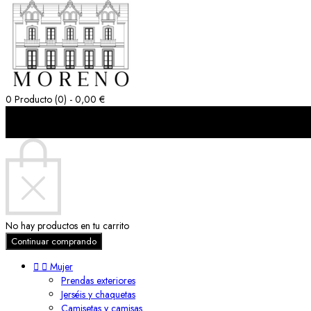
0
Producto (0) - 0,00 €
Carro de la compra (0)
cerrar
No hay productos en tu carrito
Continuar comprando


Mujer
Prendas exteriores
Jerséis y chaquetas
Camisetas y camisas