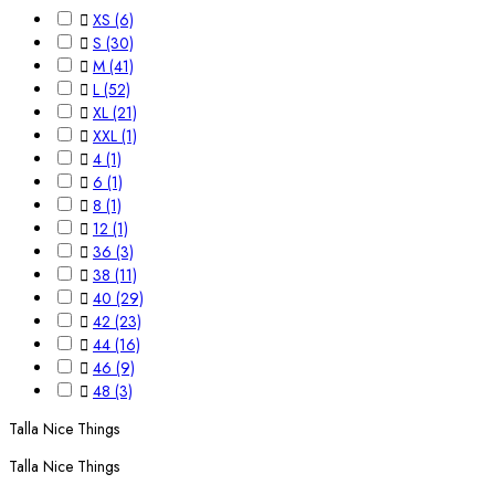

XS
(6)

S
(30)

M
(41)

L
(52)

XL
(21)

XXL
(1)

4
(1)

6
(1)

8
(1)

12
(1)

36
(3)

38
(11)

40
(29)

42
(23)

44
(16)

46
(9)

48
(3)
Talla Nice Things
Talla Nice Things