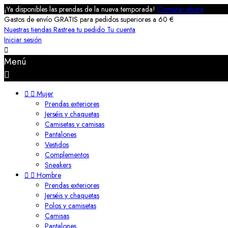
¡Ya disponibles las prendas de la nueva temporada!
Comprar ahora
Gastos de envío GRATIS para pedidos superiores a 60 €
Nuestras tiendas
Rastrea tu pedido
Tu cuenta
Iniciar sesión

Menú



Mujer
Prendas exteriores
Jerséis y chaquetas
Camisetas y camisas
Pantalones
Vestidos
Complementos
Sneakers


Hombre
Prendas exteriores
Jerséis y chaquetas
Polos y camisetas
Camisas
Pantalones