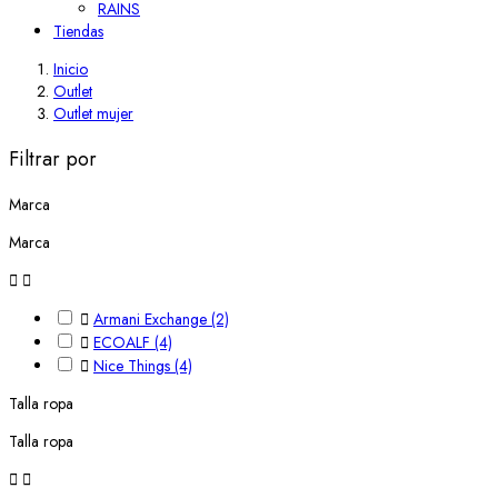
RAINS
Tiendas
Inicio
Outlet
Outlet mujer
Filtrar por
Marca
Marca



Armani Exchange
(2)

ECOALF
(4)

Nice Things
(4)
Talla ropa
Talla ropa

