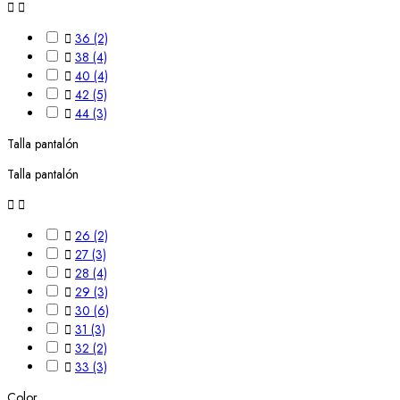



36
(2)

38
(4)

40
(4)

42
(5)

44
(3)
Talla pantalón
Talla pantalón



26
(2)

27
(3)

28
(4)

29
(3)

30
(6)

31
(3)

32
(2)

33
(3)
Color