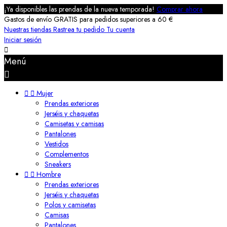
¡Ya disponibles las prendas de la nueva temporada!
Comprar ahora
Gastos de envío GRATIS para pedidos superiores a 60 €
Nuestras tiendas
Rastrea tu pedido
Tu cuenta
Iniciar sesión

Menú



Mujer
Prendas exteriores
Jerséis y chaquetas
Camisetas y camisas
Pantalones
Vestidos
Complementos
Sneakers


Hombre
Prendas exteriores
Jerséis y chaquetas
Polos y camisetas
Camisas
Pantalones