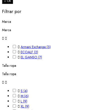

OK
Filtrar por
Marca
Marca



Armani Exchange
(3)

ECOALF
(2)

EL GANSO
(7)
Talla ropa
Talla ropa



S
(4)

M
(6)

L
(9)

XL
(9)