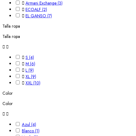

Armani Exchange
(3)

ECOALF
(2)

EL GANSO
(7)
Talla ropa
Talla ropa



S
(4)

M
(6)

L
(9)

XL
(9)

XXL
(10)
Color
Color


Azul
(4)
Blanco
(1)