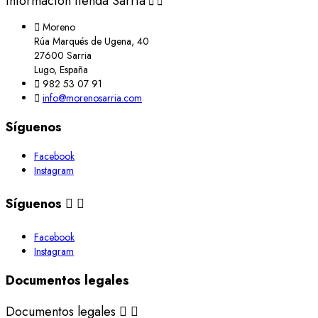
Información tienda Sarria



Moreno
Rúa Marqués de Ugena, 40
27600 Sarria
Lugo, España

982 53 07 91

info@morenosarria.com
Síguenos
Facebook
Instagram
Síguenos


Facebook
Instagram
Documentos legales
Documentos legales

