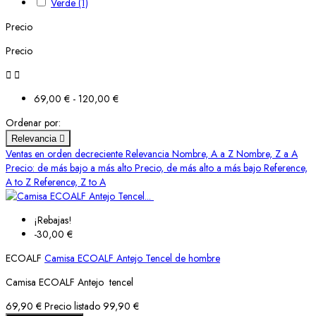
Verde
(1)
Precio
Precio


69,00 € - 120,00 €
Ordenar por:
Relevancia

Ventas en orden decreciente
Relevancia
Nombre, A a Z
Nombre, Z a A
Precio: de más bajo a más alto
Precio, de más alto a más bajo
Reference,
A to Z
Reference, Z to A
¡Rebajas!
-30,00 €
ECOALF
Camisa ECOALF Antejo Tencel de hombre
Camisa ECOALF Antejo tencel
69,90 €
Precio listado
99,90 €