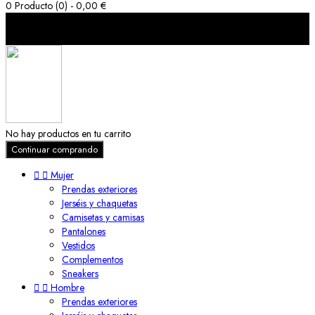
0
Producto (0) - 0,00 €
Carro de la compra (0)
cerrar
No hay productos en tu carrito
Continuar comprando


Mujer
Prendas exteriores
Jerséis y chaquetas
Camisetas y camisas
Pantalones
Vestidos
Complementos
Sneakers


Hombre
Prendas exteriores