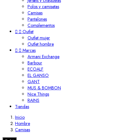
Jerséis y chaquetas
Polos y camisetas
Camisas
Pantalones
Complementos


Outlet
Outlet mujer
Outlet hombre


Marcas
Armani Exchange
Barbour
ECOALF
EL GANSO
GANT
MUS & BOMBON
Nice Things
RAINS
Tiendas
Inicio
Hombre
Camisas