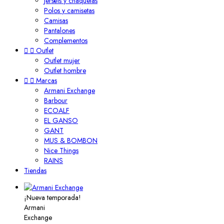
Jerséis y chaquetas
Polos y camisetas
Camisas
Pantalones
Complementos


Outlet
Outlet mujer
Outlet hombre


Marcas
Armani Exchange
Barbour
ECOALF
EL GANSO
GANT
MUS & BOMBON
Nice Things
RAINS
Tiendas
¡Nueva temporada!
Armani
Exchange