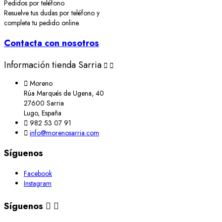
Pedidos por teléfono
Resuelve tus dudas por teléfono y
completa tu pedido online.
Contacta con nosotros
Información tienda Sarria



Moreno
Rúa Marqués de Ugena, 40
27600 Sarria
Lugo, España

982 53 07 91

info@morenosarria.com
Síguenos
Facebook
Instagram
Síguenos

