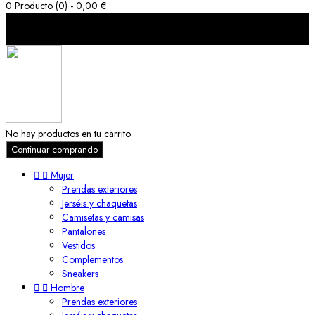
0
Producto (0) - 0,00 €
Carro de la compra (0)
cerrar
No hay productos en tu carrito
Continuar comprando


Mujer
Prendas exteriores
Jerséis y chaquetas
Camisetas y camisas
Pantalones
Vestidos
Complementos
Sneakers


Hombre
Prendas exteriores