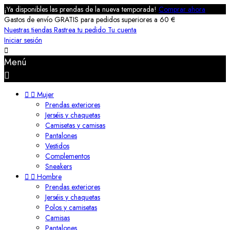
¡Ya disponibles las prendas de la nueva temporada!
Comprar ahora
Gastos de envío GRATIS para pedidos superiores a 60 €
Nuestras tiendas
Rastrea tu pedido
Tu cuenta
Iniciar sesión

Menú



Mujer
Prendas exteriores
Jerséis y chaquetas
Camisetas y camisas
Pantalones
Vestidos
Complementos
Sneakers


Hombre
Prendas exteriores
Jerséis y chaquetas
Polos y camisetas
Camisas
Pantalones