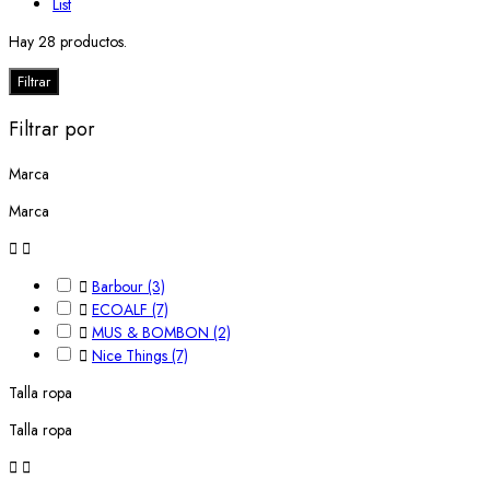
List
Hay 28 productos.
Filtrar
Filtrar por
Marca
Marca



Barbour
(3)

ECOALF
(7)

MUS & BOMBON
(2)

Nice Things
(7)
Talla ropa
Talla ropa

