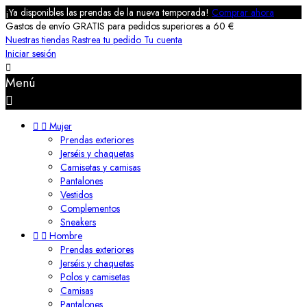
¡Ya disponibles las prendas de la nueva temporada!
Comprar ahora
Gastos de envío GRATIS para pedidos superiores a 60 €
Nuestras tiendas
Rastrea tu pedido
Tu cuenta
Iniciar sesión

Menú



Mujer
Prendas exteriores
Jerséis y chaquetas
Camisetas y camisas
Pantalones
Vestidos
Complementos
Sneakers


Hombre
Prendas exteriores
Jerséis y chaquetas
Polos y camisetas
Camisas
Pantalones