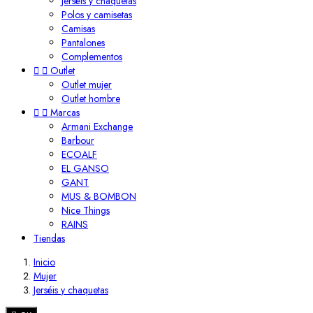
Jerséis y chaquetas
Polos y camisetas
Camisas
Pantalones
Complementos


Outlet
Outlet mujer
Outlet hombre


Marcas
Armani Exchange
Barbour
ECOALF
EL GANSO
GANT
MUS & BOMBON
Nice Things
RAINS
Tiendas
Inicio
Mujer
Jerséis y chaquetas