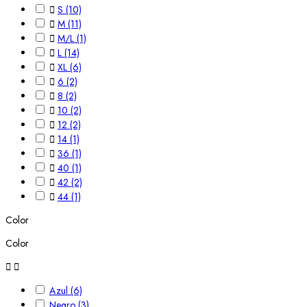

S
(10)

M
(11)

M/L
(1)

L
(14)

XL
(6)

6
(2)

8
(2)

10
(2)

12
(2)

14
(1)

36
(1)

40
(1)

42
(2)

44
(1)
Color
Color


Azul
(6)
Negro
(3)