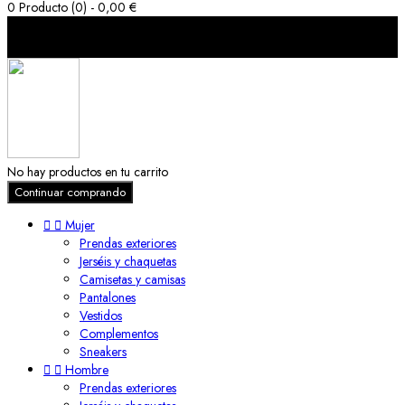
0
Producto (0) - 0,00 €
Carro de la compra (0)
cerrar
No hay productos en tu carrito
Continuar comprando


Mujer
Prendas exteriores
Jerséis y chaquetas
Camisetas y camisas
Pantalones
Vestidos
Complementos
Sneakers


Hombre
Prendas exteriores