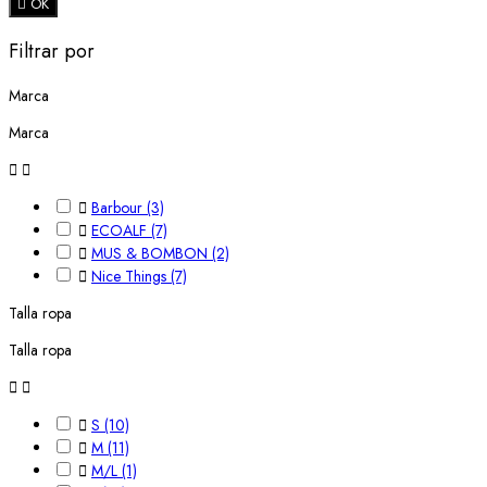

OK
Filtrar por
Marca
Marca



Barbour
(3)

ECOALF
(7)

MUS & BOMBON
(2)

Nice Things
(7)
Talla ropa
Talla ropa



S
(10)

M
(11)

M/L
(1)