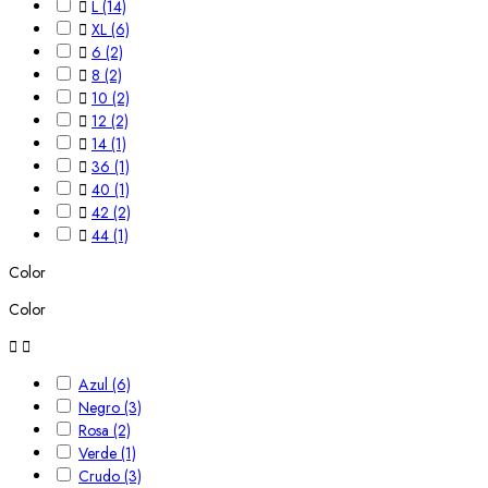

L
(14)

XL
(6)

6
(2)

8
(2)

10
(2)

12
(2)

14
(1)

36
(1)

40
(1)

42
(2)

44
(1)
Color
Color


Azul
(6)
Negro
(3)
Rosa
(2)
Verde
(1)
Crudo
(3)