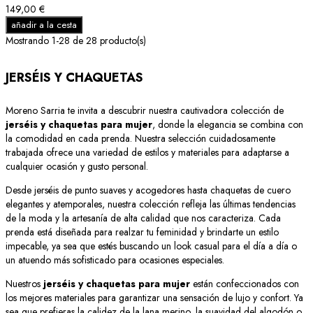
149,00 €
añadir a la cesta
Mostrando 1-28 de 28 producto(s)
JERSÉIS Y CHAQUETAS
Moreno Sarria te invita a descubrir nuestra cautivadora colección de
jerséis y chaquetas para mujer
, donde la elegancia se combina con
la comodidad en cada prenda. Nuestra selección cuidadosamente
trabajada ofrece una variedad de estilos y materiales para adaptarse a
cualquier ocasión y gusto personal.
Desde jerséis de punto suaves y acogedores hasta chaquetas de cuero
elegantes y atemporales, nuestra colección refleja las últimas tendencias
de la moda y la artesanía de alta calidad que nos caracteriza. Cada
prenda está diseñada para realzar tu feminidad y brindarte un estilo
impecable, ya sea que estés buscando un look casual para el día a día o
un atuendo más sofisticado para ocasiones especiales.
Nuestros
jerséis y chaquetas para mujer
están confeccionados con
los mejores materiales para garantizar una sensación de lujo y confort. Ya
sea que prefieras la calidez de la lana merino, la suavidad del algodón o