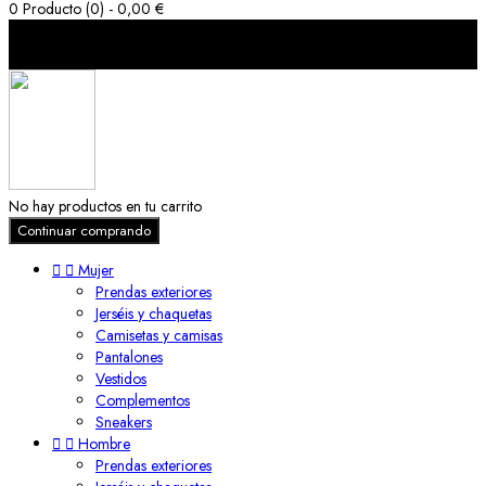
0
Producto (0) - 0,00 €
Carro de la compra (0)
cerrar
No hay productos en tu carrito
Continuar comprando


Mujer
Prendas exteriores
Jerséis y chaquetas
Camisetas y camisas
Pantalones
Vestidos
Complementos
Sneakers


Hombre
Prendas exteriores