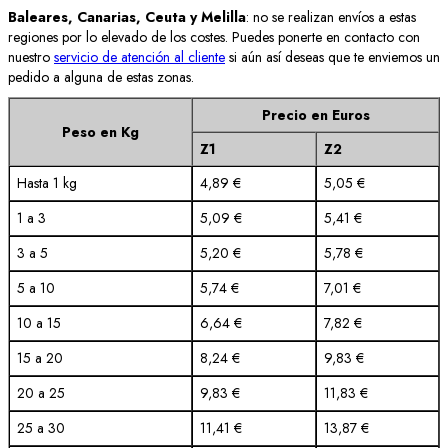
Baleares, Canarias, Ceuta y Melilla
: no se realizan envíos a estas
regiones por lo elevado de los costes. Puedes ponerte en contacto con
nuestro
servicio de atención al cliente
si aún así deseas que te enviemos un
pedido a alguna de estas zonas.
Precio en Euros
Peso en Kg
Z1
Z2
Hasta 1 kg
4,89 €
5,05 €
1 a 3
5,09 €
5,41 €
3 a 5
5,20 €
5,78 €
5 a 10
5,74 €
7,01 €
10 a 15
6,64 €
7,82 €
15 a 20
8,24 €
9,83 €
20 a 25
9,83 €
11,83 €
25 a 30
11,41 €
13,87 €