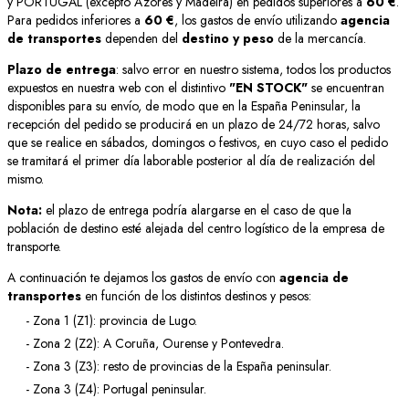
y PORTUGAL (excepto Azores y Madeira) en pedidos superiores a
60 €
.
Para pedidos inferiores a
60 €
, los gastos de envío utilizando
agencia
de transportes
dependen del
destino y peso
de la mercancía.
Plazo de entrega
: salvo error en nuestro sistema, todos los productos
expuestos en nuestra web con el distintivo
"EN STOCK"
se encuentran
disponibles para su envío, de modo que en la España Peninsular, la
recepción del pedido se producirá en un plazo de 24/72 horas, salvo
que se realice en sábados, domingos o festivos, en cuyo caso el pedido
se tramitará el primer día laborable posterior al día de realización del
mismo.
Nota:
el plazo de entrega podría alargarse en el caso de que la
población de destino esté alejada del centro logístico de la empresa de
transporte.
A continuación te dejamos los gastos de envío con
agencia de
transportes
en función de los distintos destinos y pesos:
- Zona 1 (Z1): provincia de Lugo.
- Zona 2 (Z2): A Coruña, Ourense y Pontevedra.
- Zona 3 (Z3): resto de provincias de la España peninsular.
- Zona 3 (Z4): Portugal peninsular.