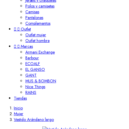
Jerséis y chaquetas
Polos y camisetas
Camisas
Pantalones
Complementos


Outlet
Outlet mujer
Outlet hombre


Marcas
Armani Exchange
Barbour
ECOALF
EL GANSO
GANT
MUS & BOMBON
Nice Things
RAINS
Tiendas
Inicio
Mujer
Vestido Arándano largo