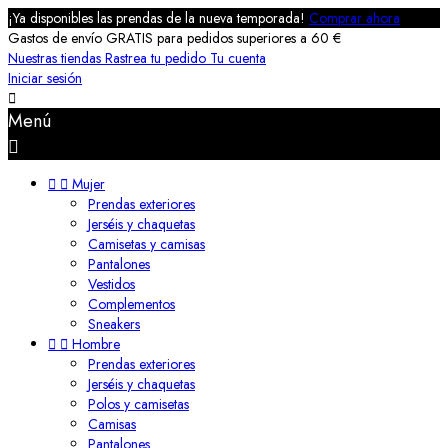
¡Ya disponibles las prendas de la nueva temporada!
Comprar ahora
Gastos de envío GRATIS para pedidos superiores a 60 €
Nuestras tiendas
Rastrea tu pedido
Tu cuenta
Iniciar sesión

Menú



Mujer
Prendas exteriores
Jerséis y chaquetas
Camisetas y camisas
Pantalones
Vestidos
Complementos
Sneakers


Hombre
Prendas exteriores
Jerséis y chaquetas
Polos y camisetas
Camisas
Pantalones